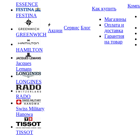
ESSENCE
Комп
Как купить
FESTINA
Магазины
Оплата и
Сервис
Блог
Акции
доставка
GREENWICH
Гарантия
на товар
HAMILTON
Jacques
Lemans
LONGINES
RADO
Swiss Military
Hanowa
TISSOT