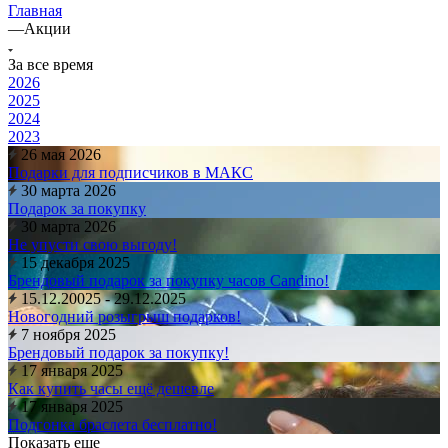
Главная
—
Акции
За все время
2026
2025
2024
2023
26 мая 2026
Подарки для подписчиков в МАКС
30 марта 2026
Подарок за покупку
30 марта 2026
Не упусти свою выгоду!
15 декабря 2025
Брендовый подарок за покупку часов Candino!
15.12.20025 - 29.12.2025
Новогодний розыгрыш подарков!
7 ноября 2025
Брендовый подарок за покупку!
17 января 2025
Как купить часы ещё дешевле
17 января 2025
Подгонка браслета бесплатно!
Показать еще