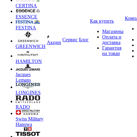
CERTINA
ESSENCE
Комп
Как купить
FESTINA
Магазины
Оплата и
Сервис
Блог
Акции
доставка
GREENWICH
Гарантия
на товар
HAMILTON
Jacques
Lemans
LONGINES
RADO
Swiss Military
Hanowa