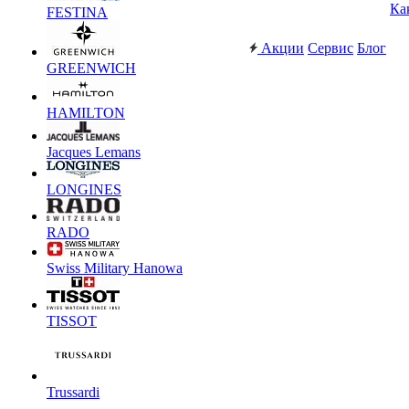
Ка
FESTINA
Акции
Сервис
Блог
GREENWICH
HAMILTON
Jacques Lemans
LONGINES
RADO
Swiss Military Hanowa
TISSOT
Trussardi