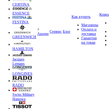
CERTINA
ESSENCE
Комп
Как купить
FESTINA
Магазины
Оплата и
Сервис
Блог
Акции
доставка
GREENWICH
Гарантия
на товар
HAMILTON
Jacques
Lemans
LONGINES
RADO
Swiss Military
Hanowa