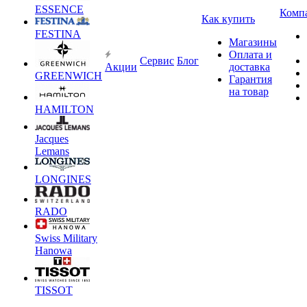
ESSENCE
Комп
Как купить
FESTINA
Магазины
Оплата и
Сервис
Блог
Акции
доставка
GREENWICH
Гарантия
на товар
HAMILTON
Jacques
Lemans
LONGINES
RADO
Swiss Military
Hanowa
TISSOT