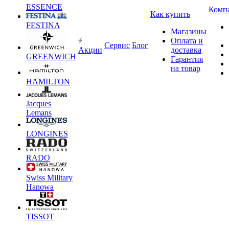
ESSENCE
Комп
Как купить
FESTINA
Магазины
Оплата и
Сервис
Блог
Акции
доставка
GREENWICH
Гарантия
на товар
HAMILTON
Jacques
Lemans
LONGINES
RADO
Swiss Military
Hanowa
TISSOT