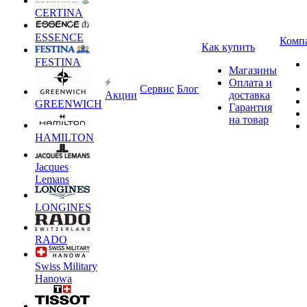
CERTINA
ESSENCE
Комп
Как купить
FESTINA
Магазины
Оплата и
Сервис
Блог
Акции
доставка
GREENWICH
Гарантия
на товар
HAMILTON
Jacques
Lemans
LONGINES
RADO
Swiss Military
Hanowa