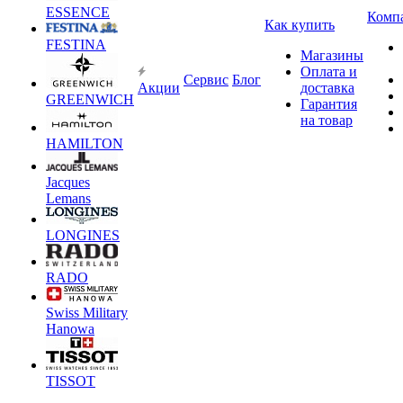
ESSENCE
Комп
Как купить
FESTINA
Магазины
Оплата и
Сервис
Блог
Акции
доставка
GREENWICH
Гарантия
на товар
HAMILTON
Jacques
Lemans
LONGINES
RADO
Swiss Military
Hanowa
TISSOT