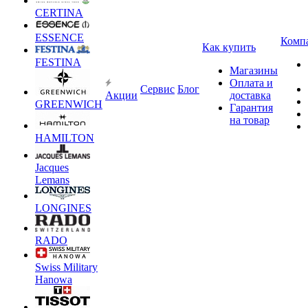
CERTINA
ESSENCE
Комп
Как купить
FESTINA
Магазины
Оплата и
Сервис
Блог
Акции
доставка
GREENWICH
Гарантия
на товар
HAMILTON
Jacques
Lemans
LONGINES
RADO
Swiss Military
Hanowa