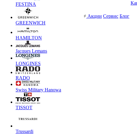
Ка
FESTINA
Акции
Сервис
Блог
GREENWICH
HAMILTON
Jacques Lemans
LONGINES
RADO
Swiss Military Hanowa
TISSOT
Trussardi