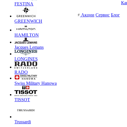
Ка
FESTINA
Акции
Сервис
Блог
GREENWICH
HAMILTON
Jacques Lemans
LONGINES
RADO
Swiss Military Hanowa
TISSOT
Trussardi