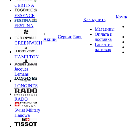
CERTINA
ESSENCE
Комп
Как купить
FESTINA
Магазины
Оплата и
Сервис
Блог
Акции
доставка
GREENWICH
Гарантия
на товар
HAMILTON
Jacques
Lemans
LONGINES
RADO
Swiss Military
Hanowa