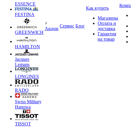
ESSENCE
Комп
Как купить
FESTINA
Магазины
Оплата и
Сервис
Блог
Акции
доставка
GREENWICH
Гарантия
на товар
HAMILTON
Jacques
Lemans
LONGINES
RADO
Swiss Military
Hanowa
TISSOT