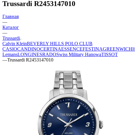
Trussardi R2453147010
Главная
—
Каталог
—
Trussardi
Calvin Klein
BEVERLY HILLS POLO CLUB
CASIO
CANDINO
CERTINA
ESSENCE
FESTINA
GREENWICH
Lemans
LONGINES
RADO
Swiss Military Hanowa
TISSOT
—
Trussardi R2453147010