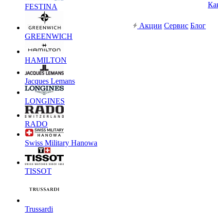
Ка
FESTINA
Акции
Сервис
Блог
GREENWICH
HAMILTON
Jacques Lemans
LONGINES
RADO
Swiss Military Hanowa
TISSOT
Trussardi