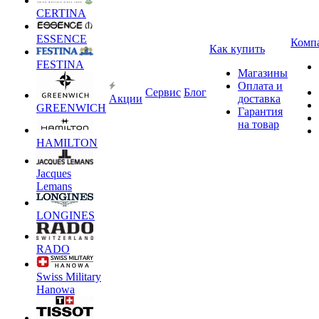
CERTINA
ESSENCE
Комп
Как купить
FESTINA
Магазины
Оплата и
Сервис
Блог
Акции
доставка
GREENWICH
Гарантия
на товар
HAMILTON
Jacques
Lemans
LONGINES
RADO
Swiss Military
Hanowa