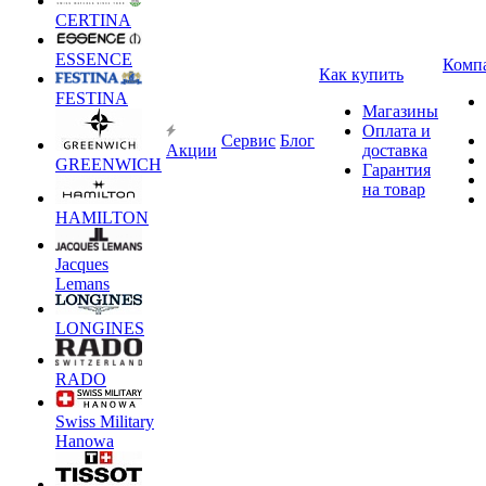
CERTINA
ESSENCE
Комп
Как купить
FESTINA
Магазины
Оплата и
Сервис
Блог
Акции
доставка
GREENWICH
Гарантия
на товар
HAMILTON
Jacques
Lemans
LONGINES
RADO
Swiss Military
Hanowa