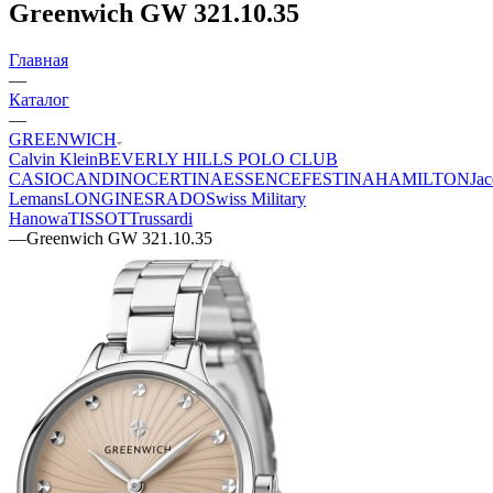
Greenwich GW 321.10.35
Главная
—
Каталог
—
GREENWICH
Calvin Klein
BEVERLY HILLS POLO CLUB
CASIO
CANDINO
CERTINA
ESSENCE
FESTINA
HAMILTON
Jac
Lemans
LONGINES
RADO
Swiss Military
Hanowa
TISSOT
Trussardi
—
Greenwich GW 321.10.35