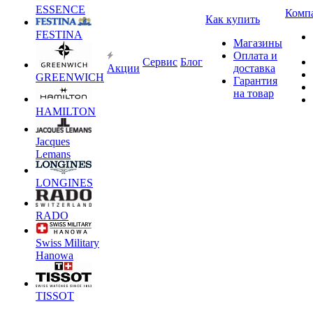
ESSENCE
Комп
Как купить
FESTINA
Магазины
Оплата и
Сервис
Блог
Акции
доставка
GREENWICH
Гарантия
на товар
HAMILTON
Jacques
Lemans
LONGINES
RADO
Swiss Military
Hanowa
TISSOT