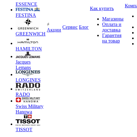
ESSENCE
Комп
Как купить
FESTINA
Магазины
Оплата и
Сервис
Блог
Акции
доставка
GREENWICH
Гарантия
на товар
HAMILTON
Jacques
Lemans
LONGINES
RADO
Swiss Military
Hanowa
TISSOT