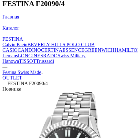
FESTINA F20090/4
Главная
—
Каталог
—
FESTINA
Calvin Klein
BEVERLY HILLS POLO CLUB
CASIO
CANDINO
CERTINA
ESSENCE
GREENWICH
HAMILTO
Lemans
LONGINES
RADO
Swiss Military
Hanowa
TISSOT
Trussardi
—
Festina Swiss Made
OUTLET
—
FESTINA F20090/4
Новинка