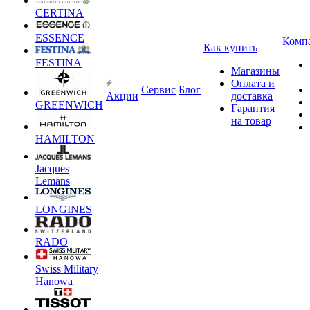
CERTINA
ESSENCE
Комп
Как купить
FESTINA
Магазины
Оплата и
Сервис
Блог
Акции
доставка
GREENWICH
Гарантия
на товар
HAMILTON
Jacques
Lemans
LONGINES
RADO
Swiss Military
Hanowa