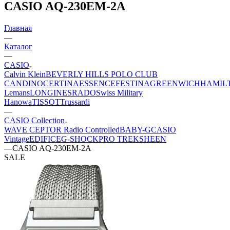
CASIO AQ-230EM-2A
Главная
—
Каталог
—
CASIO
Calvin Klein
BEVERLY HILLS POLO CLUB
CANDINO
CERTINA
ESSENCE
FESTINA
GREENWICH
HAMIL
Lemans
LONGINES
RADO
Swiss Military
Hanowa
TISSOT
Trussardi
—
CASIO Collection
WAVE CEPTOR Radio Controlled
BABY-G
CASIO
Vintage
EDIFICE
G-SHOCK
PRO TREK
SHEEN
—
CASIO AQ-230EM-2A
SALE