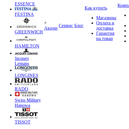
ESSENCE
Комп
Как купить
FESTINA
Магазины
Оплата и
Сервис
Блог
Акции
доставка
GREENWICH
Гарантия
на товар
HAMILTON
Jacques
Lemans
LONGINES
RADO
Swiss Military
Hanowa
TISSOT