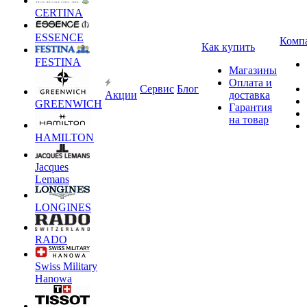
CERTINA
ESSENCE
Комп
Как купить
FESTINA
Магазины
Оплата и
Сервис
Блог
Акции
доставка
GREENWICH
Гарантия
на товар
HAMILTON
Jacques
Lemans
LONGINES
RADO
Swiss Military
Hanowa