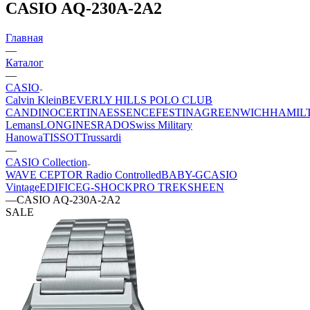
CASIO AQ-230A-2A2
Главная
—
Каталог
—
CASIO
Calvin Klein
BEVERLY HILLS POLO CLUB
CANDINO
CERTINA
ESSENCE
FESTINA
GREENWICH
HAMIL
Lemans
LONGINES
RADO
Swiss Military
Hanowa
TISSOT
Trussardi
—
CASIO Collection
WAVE CEPTOR Radio Controlled
BABY-G
CASIO
Vintage
EDIFICE
G-SHOCK
PRO TREK
SHEEN
—
CASIO AQ-230A-2A2
SALE