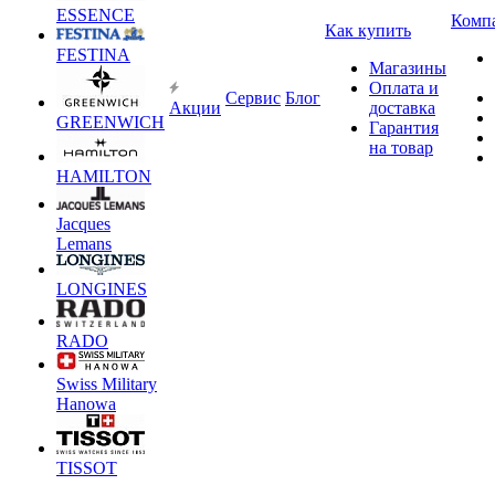
ESSENCE
Комп
Как купить
FESTINA
Магазины
Оплата и
Сервис
Блог
Акции
доставка
GREENWICH
Гарантия
на товар
HAMILTON
Jacques
Lemans
LONGINES
RADO
Swiss Military
Hanowa
TISSOT