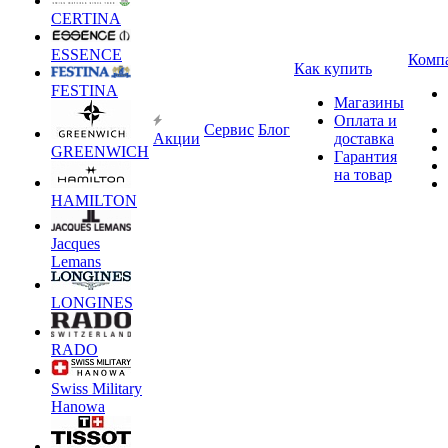
CERTINA
ESSENCE
Комп
Как купить
FESTINA
Магазины
Оплата и
Сервис
Блог
Акции
доставка
GREENWICH
Гарантия
на товар
HAMILTON
Jacques
Lemans
LONGINES
RADO
Swiss Military
Hanowa